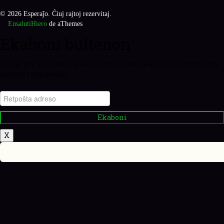
© 2026 Esperaĵo. Ĉiuj rajtoj rezervitaj.
Ensaluti
Hiero
de aThemes
Ekaboni bultenon
Sciiĝu pri niaj novaĵoj, aldonitaj enhavoj kaj aliaj informoj per
neoftaj retmesaĝoj.
Ekaboni
X