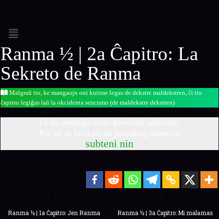
Ranma ½ | 2a Ĉapitro: La
Sekreto de Ranma
Malgraŭ tio, ke mangaojn oni kutime legas de dekstre maldekstren, ĉi tiu
ĉapitro legiĝas laŭ la okcidenta sencumo (de maldekstre dekstren)
Ĉi tiu amuzaĵo estas provizita senkoste.
Por ke ni kreu pli da projektoj, bonvolu
subteni nin
Ranma ½ | 1a Ĉapitro: Jen Ranma
Ranma ½ | 3a Ĉapitro: Mi malamas