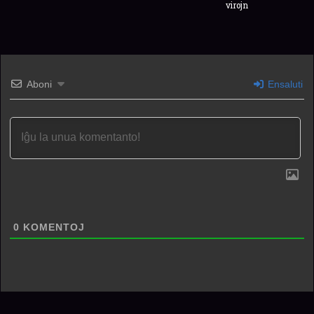
virojn
Aboni
Ensaluti
0
KOMENTOJ